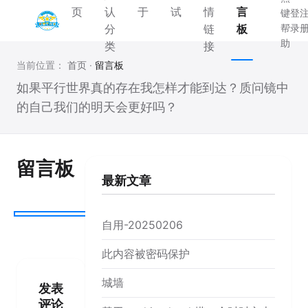
页
认
于
试
情
言
键
登
分
链
板
帮
录
助
类
接
当前位置：
首页
·
留言板
如果平行世界真的存在我怎样才能到达？质问镜中
的自己我们的明天会更好吗？
留言板
最新文章
自用-20250206
此内容被密码保护
城墙
发表
评论