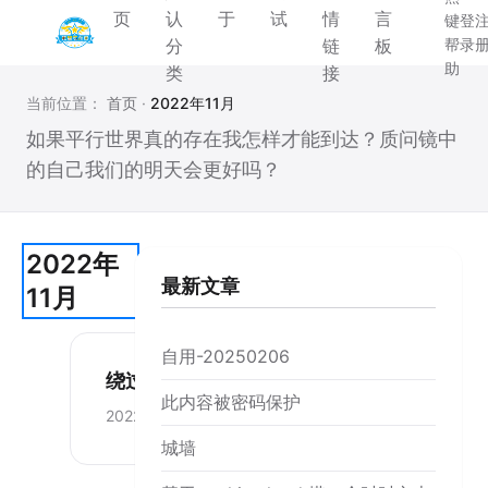
页
认
于
试
情
言
键
登
分
链
板
帮
录
助
类
接
当前位置：
首页
·
2022年11月
如果平行世界真的存在我怎样才能到达？质问镜中
的自己我们的明天会更好吗？
2022年
最新文章
11月
自用-20250206
绕过知乎严选
此内容被密码保护
2022-11-28
城墙