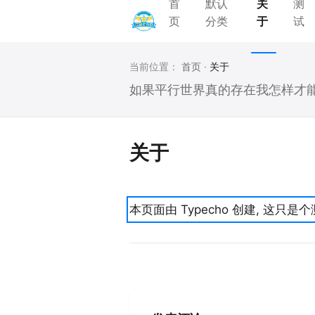
首
默认
关
测
页
分类
于
试
当前位置：
首页
·
关于
如果平行世界真的存在我怎样才
关于
本页面由 Typecho 创建, 这只是