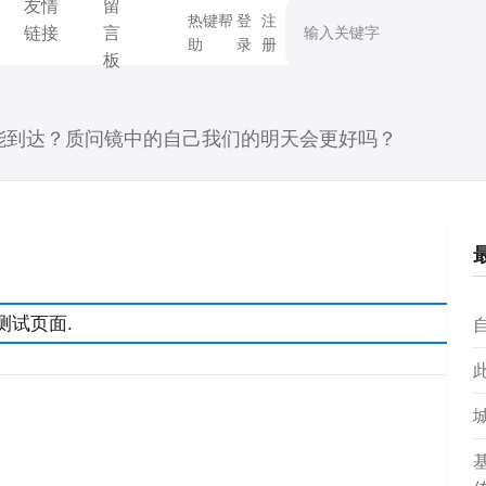
友情
留
搜索关键字
热键帮
登
注
链接
言
助
录
册
板
能到达？质问镜中的自己我们的明天会更好吗？
个测试页面.
自
基